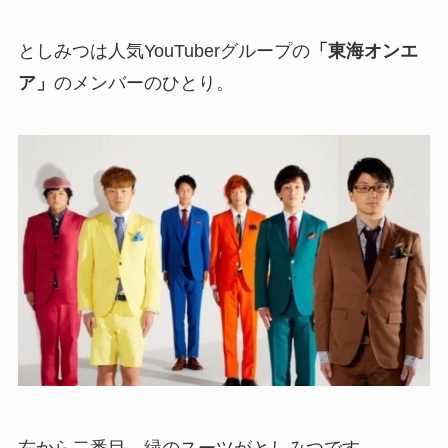
としみつは人気
YouTuberグループの
「東海オンエ
ア」
のメンバー
のひとり。
右から二番目、緑のスーツがとしみつです。