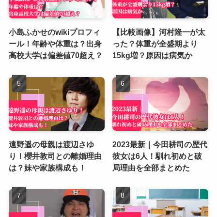
小島ふかせのwikiプロフィ
【比較画像】河村隆一が太
ール！年齢や体重は？出身
った？体重が全盛期より
高校大学は偏差値70超え？
15kg増？原因は病気か
遠野遥の母親は渡辺さゆ
2023最新｜今田耕司の歴代
り！櫻井敦司との離婚理由
彼女は6人！馴れ初めと破
は？妹や家族構成も！
局理由を全部まとめた