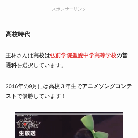
スポンサーリンク
高校時代
王林さんは
高校は
弘前学院聖愛中学高等学校
の普
通科
を選択しています。
2016年の9月には高校３年生で
アニメソングコンテ
スト
で優勝しています！