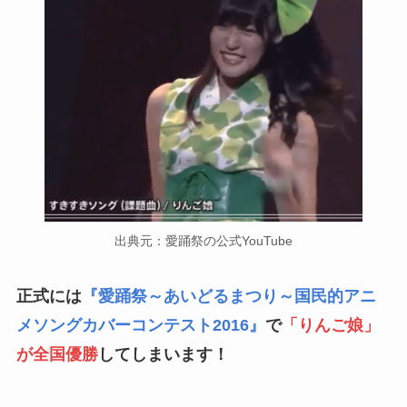
出典元：愛踊祭の公式YouTube
正式には
『愛踊祭～あいどるまつり～国民的アニ
メソングカバーコンテスト2016』
で
「りんご娘」
が全国優勝
してしまいます！