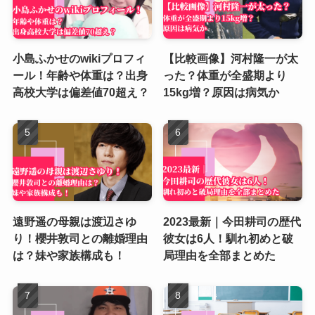
小島ふかせのwikiプロフィ
【比較画像】河村隆一が太
ール！年齢や体重は？出身
った？体重が全盛期より
高校大学は偏差値70超え？
15kg増？原因は病気か
遠野遥の母親は渡辺さゆ
2023最新｜今田耕司の歴代
り！櫻井敦司との離婚理由
彼女は6人！馴れ初めと破
は？妹や家族構成も！
局理由を全部まとめた