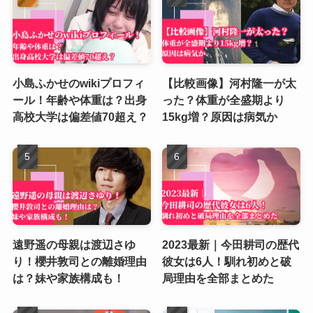
小島ふかせのwikiプロフィ
【比較画像】河村隆一が太
ール！年齢や体重は？出身
った？体重が全盛期より
高校大学は偏差値70超え？
15kg増？原因は病気か
遠野遥の母親は渡辺さゆ
2023最新｜今田耕司の歴代
り！櫻井敦司との離婚理由
彼女は6人！馴れ初めと破
は？妹や家族構成も！
局理由を全部まとめた