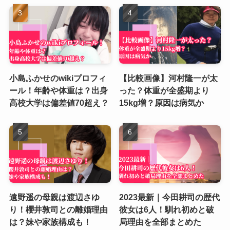
小島ふかせのwikiプロフィ
【比較画像】河村隆一が太
ール！年齢や体重は？出身
った？体重が全盛期より
高校大学は偏差値70超え？
15kg増？原因は病気か
遠野遥の母親は渡辺さゆ
2023最新｜今田耕司の歴代
り！櫻井敦司との離婚理由
彼女は6人！馴れ初めと破
は？妹や家族構成も！
局理由を全部まとめた