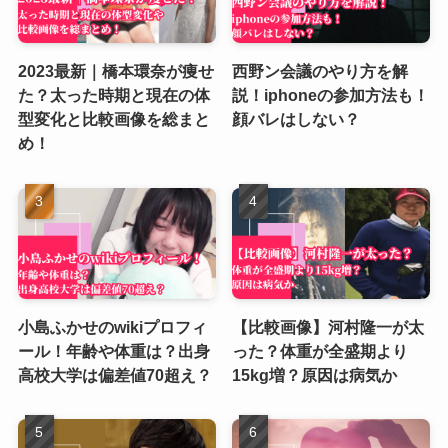
2023最新｜橋本環奈が痩せ
西野ン会議のやり方を解
た？太った時期と現在の体
説！iphoneの参加方法も！
型変化と比較画像を総まと
顔バレはしない？
め！
小島ふかせのwikiプロフィ
【比較画像】河村隆一が太
ール！年齢や体重は？出身
った？体重が全盛期より
高校大学は偏差値70超え？
15kg増？原因は病気か