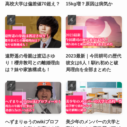
高校大学は偏差値70超え？
15kg増？原因は病気か
遠野遥の母親は渡辺さゆ
2023最新｜今田耕司の歴代
り！櫻井敦司との離婚理由
彼女は6人！馴れ初めと破
は？妹や家族構成も！
局理由を全部まとめた
へずまりゅうのwikiプロフ
美少年のメンバーの大学と