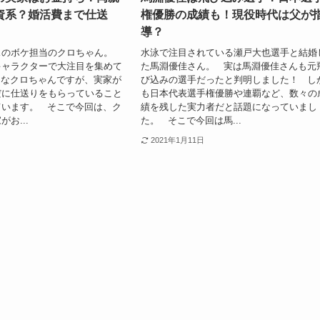
資系？婚活費まで仕送
権優勝の成績も！現役時代は父が
導？
スのボケ担当のクロちゃん。
水泳で注目されている瀬戸大也選手と結婚
キャラクターで大注目を集めて
た馬淵優佳さん。 実は馬淵優佳さんも元
んなクロちゃんですが、実家が
び込みの選手だったと判明しました！ し
だに仕送りをもらっていること
も日本代表選手権優勝や連覇など、数々の
ています。 そこで今回は、ク
績を残した実力者だと話題になっていまし
お...
た。 そこで今回は馬...
2021年1月11日