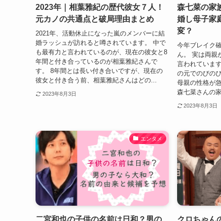
2023年｜相葉雅紀の歴代彼女７人！
森七菜の家
元カノの共通点と破局理由まとめ
婚し母子家
変？
2021年、活動休止になった嵐のメンバーに結
婚ラッシュが訪れると噂されています。 中で
今年ブレイク
も最有力と言われているのが、現在の彼女と8
ん。 実は両親
年間と付き合っているのが相葉雅紀さんで
言われています
す。 8年間とは長い付き合いですが、現在の
の元でのびの
彼女と付き合う前、相葉雅紀さんはどの...
母親の性格が急
森七菜さんの家族
2023年8月3日
2023年8月3日
エンタメ
二宮和也の子供の名前は日和？男の
クロちゃん