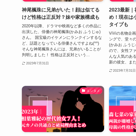
神尾楓珠に兄弟がいた！顔は似てる
2023最新
けど性格は正反対？妹や家族構成も
め！現在は
タイプも
2020年以降、ドラマや映画など多くの作品に
出演した、俳優の神尾楓珠(かみお ふうじゅ)
ViViの名物企
さん。 国宝級のイケメンにランクインするな
ングで、堂々
ど、話題となっている俳優さんですよね(^^)
(かみお ふう
そんな神尾楓珠さんには、兄弟がいることが
ので、女性ファ
判明しました！ 性格は正反対という...
んな人気のあ
新の彼女、また
2023年7月31日
2023年7月31日
エンタメ