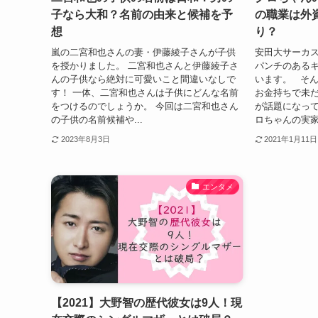
子なら大和？名前の由来と候補を予
の職業は外
想
り？
嵐の二宮和也さんの妻・伊藤綾子さんが子供
安田大サーカ
を授かりました。 二宮和也さんと伊藤綾子さ
パンチのある
んの子供なら絶対に可愛いこと間違いなしで
います。 そ
す！ 一体、二宮和也さんは子供にどんな名前
お金持ちで未
をつけるのでしょうか。 今回は二宮和也さん
が話題になっ
の子供の名前候補や...
ロちゃんの実家が
2023年8月3日
2021年1月11日
エンタメ
【2021】大野智の歴代彼女は9人！現