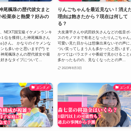
｜神尾楓珠の歴代彼女まと
りんごちゃんを最近見ない！消え
小松菜奈と熱愛？好みの
理由は飽きたから？現在は何して
る？
画、NEXT国宝級イケメンランキ
大友康平さんや武田鉄矢さんなどの低音ボ
の１位を獲得した神尾楓珠さん
スのモノマネで有名となったりんごちゃん
じゅ)さん。 かなりのイケメンな
可愛い見た目からは想像出来ないその声に
ンも多いかと思います(^^) そ
つい笑ってしまう人も多かったと思います
る神尾楓珠さんの歴代彼女や最
かつてはバラエティや番組で見かけること
好きなタイプについて...
多かったものの、見なくなったとの声...
2023年8月3日
エンタメ
エンタ