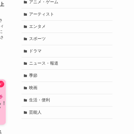
アニメ・ゲーム
上
アーティスト
さ
フィ
エンタメ
に
菜さ
スポーツ
、
ドラマ
ニュース・報道
季節
メ
映画
生活・便利
芸能人
手