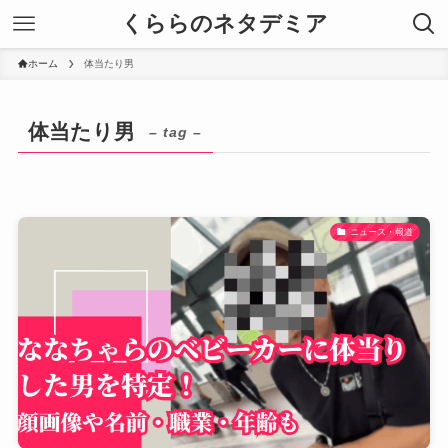
くららのネタデミア
ホーム
体当たり男
体当たり男
– tag –
ニュース・報道