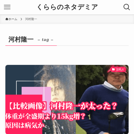
くららのネタデミア
ホーム
河村隆一
河村隆一
– tag –
芸能人